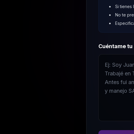
Si tienes
No te pre
Especific
Cuéntame tu h