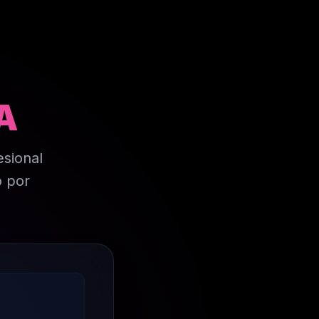
A
esional
o por